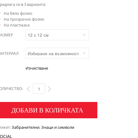
редлага се в 3 варианта:
На бяло фолио
На прозрачно фолио
На пластмаса
РАЗМЕР
МАТЕРИАЛ
Изчистване
ОЛИЧЕСТВО:
ДОБАВИ В КОЛИЧКАТА
тикет:
Забранителни
,
Знаци и символи
OCIAL