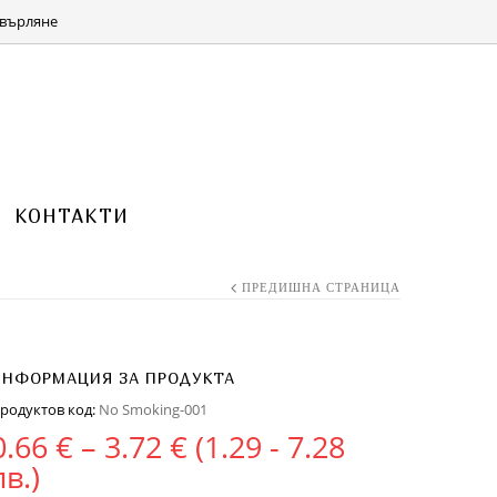
КОЛИЧКА 0 ITEMS FOR
(0.00 ЛВ.)
0.00
€
върляне
КОНТАКТИ
ПРЕДИШНА СТРАНИЦА
ИНФОРМАЦИЯ ЗА ПРОДУКТА
родуктов код:
No Smoking-001
Price range: 0.66 € th
0.66
€
–
3.72
€
(1.29 - 7.28
лв.)