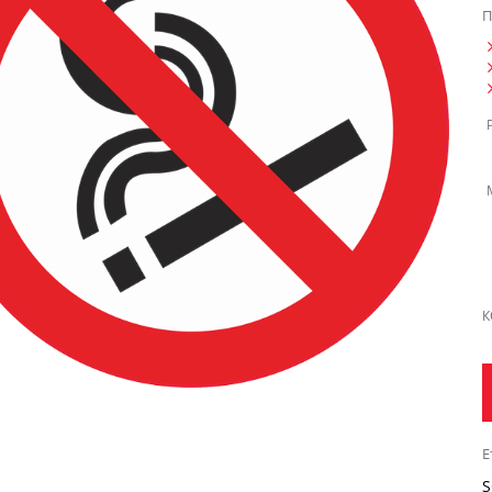
П
К
Е
S