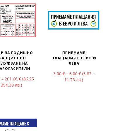
ЕР ЗА ГОДИШНО
ПРИЕМАМЕ
АРАНЦИОННО
ПЛАЩАНИЯ В ЕВРО И
СЛУЖВАНЕ НА
ЛЕВА
ough 3.60 €
АРОГАСИТЕЛИ
Price range: 3.00 € throu
3.00
€
–
6.00
€
(5.87 -
Price range: 44.10 € through 201.60 €
€
–
201.60
€
(86.25
11.73 лв.)
- 394.30 лв.)