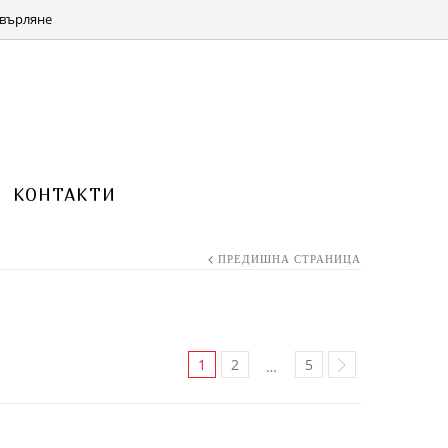
КОЛИЧКА 0 ITEMS FOR
(0.00 ЛВ.)
0.00
€
върляне
КОНТАКТИ
ПРЕДИШНА СТРАНИЦА
1
2
5
…