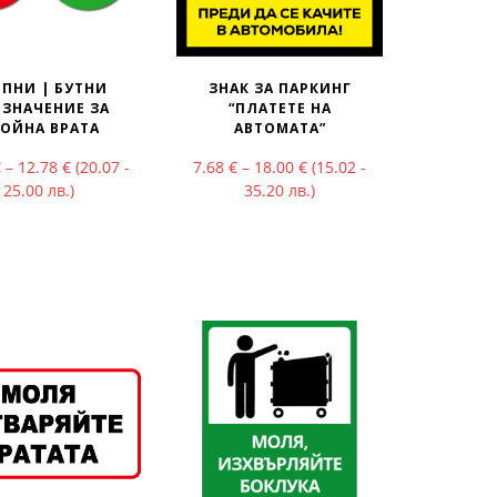
ПНИ | БУТНИ
ЗНАК ЗА ПАРКИНГ
ЗНАЧЕНИЕ ЗА
“ПЛАТЕТЕ НА
ОЙНА ВРАТА
АВТОМАТА”
Price range: 10.26 € through 12.78 €
Price range: 7.68 € throu
€
–
12.78
€
(20.07 -
7.68
€
–
18.00
€
(15.02 -
25.00 лв.)
35.20 лв.)