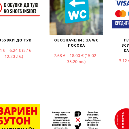
ОБУВКИ ДО ТУК!
ОБОЗНАЧЕНИЕ ЗА WC
П
ПОСОКА
ВС
Price range: 2.64 € through 6.24 €
64
€
–
6.24
€
(5.16 -
КА
Price range: 7.68 € thr
7.68
€
–
18.00
€
(15.02 -
12.20 лв.)
3.12
35.20 лв.)