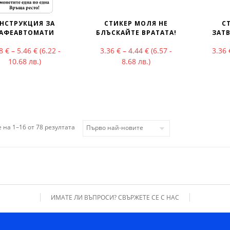
НСТРУКЦИЯ ЗА
СТИКЕР МОЛЯ НЕ
С
АФЕАВТОМАТИ
БЛЪСКАЙТЕ ВРАТАТА!
ЗАТВ
Price range: 3.18 € through 5.46 €
Price range: 3.36 € thr
18
€
–
5.46
€
(6.22 -
3.36
€
–
4.44
€
(6.57 -
3.36
10.68 лв.)
8.68 лв.)
Sorted by latest
 на 1–16 от 78 резултата
ИМАТЕ ЛИ ВЪПРОСИ? СВЪРЖЕТЕ СЕ С НАС