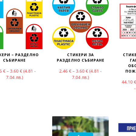
КЕРИ – РАЗДЕЛНО
СТИКЕРИ ЗА
СТИК
СЪБИРАНЕ
РАЗДЕЛНО СЪБИРАНЕ
Г
ОБ
Price range: 2.46 € through 3.60 €
Price range: 2.46 € thr
46
€
–
3.60
€
(4.81 -
2.46
€
–
3.60
€
(4.81 -
ПОЖ
7.04 лв.)
7.04 лв.)
44.10