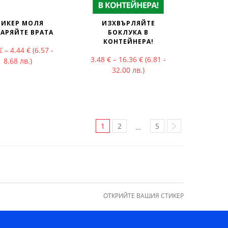
ТИКЕР МОЛЯ
ИЗХВЪРЛЯЙТЕ
АРЯЙТЕ ВРАТА
БОКЛУКА В
КОНТЕЙНЕРА!
ough 4.44 €
Price range: 3.36 € through 4.44 €
€
–
4.44
€
(6.57 -
Price range: 3.48 € throu
3.48
€
–
16.36
€
(6.81 -
8.68 лв.)
32.00 лв.)
1
2
5
…
ОТКРИЙТЕ ВАШИЯ СТИКЕР