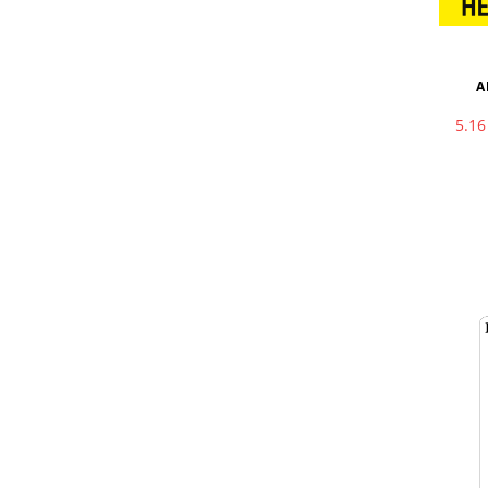
А
5.1