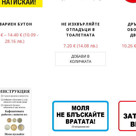
ВАРИЕН БУТОН
НЕ ИЗХВЪРЛЯЙТЕ
ДРЪ
ОТПАДЪЦИ В
ОБО
Price range: 5.16 € through 14.40 €
6
€
–
14.40
€
(10.09 -
ТОАЛЕТНАТА
ДВ
28.16 лв.)
7.20
€
(14.08 лв.)
10.26
ДОБАВИ В
КОЛИЧКАТА