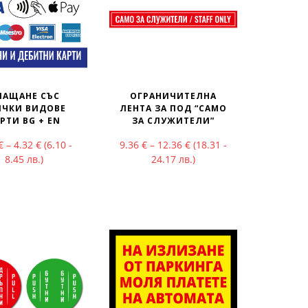
ЛАЩАНЕ СЪС
ОГРАНИЧИТЕЛНА
ИЧКИ ВИДОВЕ
ЛЕНТА ЗА ПОД “САМО
РТИ BG + EN
ЗА СЛУЖИТЕЛИ”
ough 18.00 €
Price range: 3.12 € through 4.32 €
Price range: 9.36 € throu
€
–
4.32
€
(6.10 -
9.36
€
–
12.36
€
(18.31 -
8.45 лв.)
24.17 лв.)