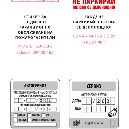
СТИКЕР ЗА
ВХОД! НЕ
ГОДИШНО
ПАРКИРАЙ! ПОЛЗВА
ГАРАНЦИОННО
СЕ ДЕНОНОЩНО!
ОБСЛУЖВАНЕ НА
Price range: 
6.24
€
–
44.16
€
(12.20
ПОЖАРОГАСИТЕЛИ
- 86.37 лв.)
Price range: 44.10 € through 201.60 €
44.10
€
–
201.60
€
(86.25 - 394.30 лв.)