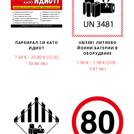
ПАРКИРАЛ СИ КАТО
UN3481 ЛИТИЕВО
ИДИОТ
ЙОННИ БАТЕРИИ В
ОБОРУДВАНЕ
Price range: 7.68 € through 25.80 €
7.68
€
–
25.80
€
(15.02
Price range: 1
1.56
€
–
1.98
€
(3.05 -
- 50.46 лв.)
3.87 лв.)