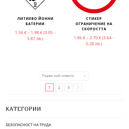
ЛИТИЕВО ЙОННИ
СТИКЕР
БАТЕРИИ
ОГРАНИЧЕНИЕ НА
СКОРОСТТА
Price range: 1.56 € through 1.98 €
1.56
€
–
1.98
€
(3.05 -
Price range: 1
1.86
€
–
2.70
€
(3.64 -
3.87 лв.)
5.28 лв.)
1
2
3
КАТЕГОРИИ
БЕЗОПАСНОСТ НА ТРУДА