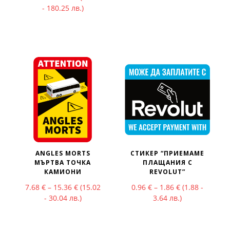
- 180.25 лв.)
ANGLES MORTS
СТИКЕР “ПРИЕМАМЕ
МЪРТВА ТОЧКА
ПЛАЩАНИЯ С
КАМИОНИ
REVOLUT”
Price range: 7.68 € through 15.36 €
Price range: 0
7.68
€
–
15.36
€
(15.02
0.96
€
–
1.86
€
(1.88 -
- 30.04 лв.)
3.64 лв.)