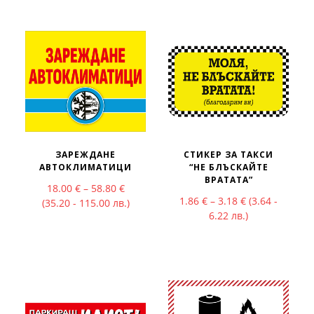
ЗАРЕЖДАНЕ
СТИКЕР ЗА ТАКСИ
АВТОКЛИМАТИЦИ
“НЕ БЛЪСКАЙТЕ
ВРАТАТА”
Price range: 18.00 € through 58.80 €
18.00
€
–
58.80
€
Price range: 1
1.86
€
–
3.18
€
(3.64 -
(35.20 - 115.00 лв.)
6.22 лв.)