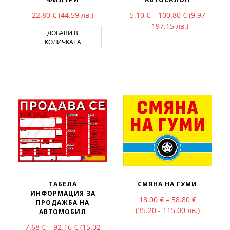
Price range:
22.80
€
(44.59 лв.)
5.10
€
–
100.80
€
(9.97
- 197.15 лв.)
ДОБАВИ В
КОЛИЧКАТА
ТАБЕЛА
СМЯНА НА ГУМИ
ИНФОРМАЦИЯ ЗА
Price rang
18.00
€
–
58.80
€
ПРОДАЖБА НА
(35.20 - 115.00 лв.)
АВТОМОБИЛ
Price range: 7.68 € through 92.16 €
7.68
€
–
92.16
€
(15.02