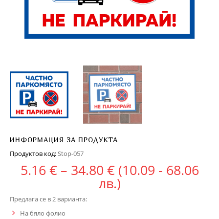
ИНФОРМАЦИЯ ЗА ПРОДУКТА
Продуктов код:
Stop-057
Price range: 5.16
5.16
€
–
34.80
€
(10.09 - 68.06
лв.)
Предлага се в 2 варианта:
На бяло фолио