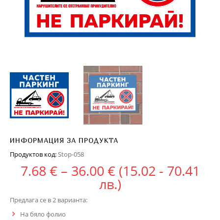
ИНФОРМАЦИЯ ЗА ПРОДУКТА
Продуктов код:
Stop-058
Price range: 7.68
7.68
€
–
36.00
€
(15.02 - 70.41
лв.)
Предлага се в 2 варианта:
На бяло фолио