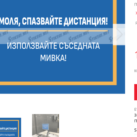
П
К
Е
З
П
S