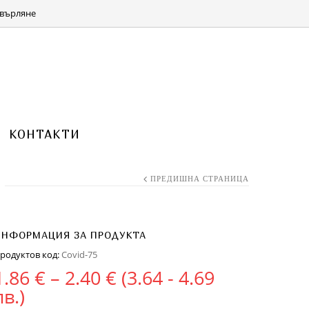
КОЛИЧКА 0 ITEMS FOR
(0.00 ЛВ.)
0.00
€
върляне
КОНТАКТИ
ПРЕДИШНА СТРАНИЦА
ИНФОРМАЦИЯ ЗА ПРОДУКТА
родуктов код:
Covid-75
Price range: 1.86 € th
1.86
€
–
2.40
€
(3.64 - 4.69
лв.)