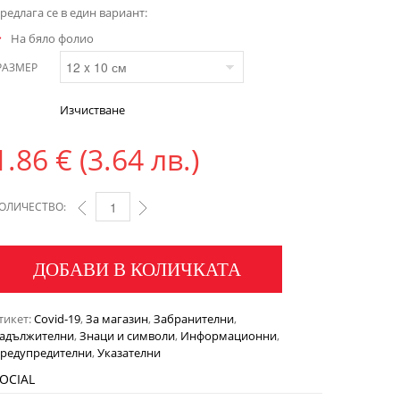
редлага се в един вариант:
На бяло фолио
РАЗМЕР
Изчистване
1.86
€
(3.64 лв.)
ОЛИЧЕСТВО:
ДОБАВИ В КОЛИЧКАТА
тикет:
Covid-19
,
За магазин
,
Забранителни
,
адължителни
,
Знаци и символи
,
Информационни
,
редупредителни
,
Указателни
OCIAL