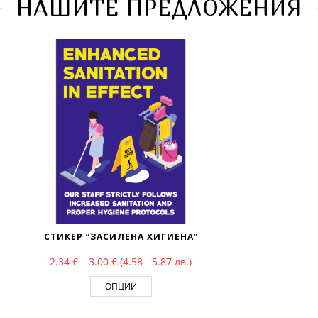
НАШИТЕ ПРЕДЛОЖЕНИЯ
СТИКЕР “ЗАСИЛЕНА ХИГИЕНА”
€
Price range: 2.34 € through 3.00 €
2.34
€
–
3.00
€
(4.58 - 5.87 лв.)
ОПЦИИ