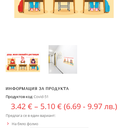
ИНФОРМАЦИЯ ЗА ПРОДУКТА
Продуктов код:
Covid-51
Price range: 3.42 
3.42
€
–
5.10
€
(6.69 - 9.97 лв.)
Предлага се в един вариант:
На бяло фолио