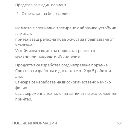
Предлага се в един вариант:
Отпечатан на бяло фолио
Фолиото е специално третирано с абразиво-устойчив
ламинат,
притежаващ релефна повърхност за предпазване от
хлъзгане.
Устойчивва защита на подовата графика от
механични повреди и UV лъчение.
Продуктът се изработва след направена поръчка.
Срокът за изработка и доставка е от 2 до 5 работни
дни.
Стикера се изработва на висококачествено немско
фолио
със съвременна технология за печат на еко-солвентен
принтер.
ПОВЕЧЕ ИНФОРМАЦИЯ