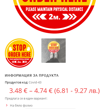
ИНФОРМАЦИЯ ЗА ПРОДУКТА
Продуктов код:
Covid-43
Price range: 3.48 
3.48
€
–
4.74
€
(6.81 - 9.27 лв.)
Предлага се в един вариант:
На бяло фолио