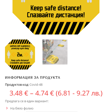
ИНФОРМАЦИЯ ЗА ПРОДУКТА
Продуктов код:
Covid-48
Price range: 3.48 
3.48
€
–
4.74
€
(6.81 - 9.27 лв.)
Предлага се в един вариант:
На бяло фолио