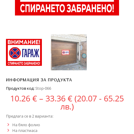
ИНФОРМАЦИЯ ЗА ПРОДУКТА
Продуктов код:
Stop-066
Price range: 10.
10.26
€
–
33.36
€
(20.07 - 65.25
лв.)
Предлага се в 2 варианта:
На бяло фолио
На пластмаса