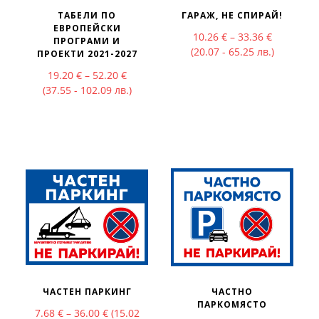
ТАБЕЛИ ПО
ГАРАЖ, НЕ СПИРАЙ!
ЕВРОПЕЙСКИ
Price rang
10.26
€
–
33.36
€
ПРОГРАМИ И
(20.07 - 65.25 лв.)
ПРОЕКТИ 2021-2027
Price range: 19.20 € through 52.20 €
19.20
€
–
52.20
€
(37.55 - 102.09 лв.)
ЧАСТЕН ПАРКИНГ
ЧАСТНО
ПАРКОМЯСТО
Price range: 7.68 € through 36.00 €
7.68
€
–
36.00
€
(15.02