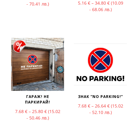
Price range: 
5.16
€
–
34.80
€
(10.09
- 70.41 лв.)
- 68.06 лв.)
ГАРАЖ! НЕ
ЗНАК “NO PARKING!”
ПАРКИРАЙ!
Price range: 
7.68
€
–
26.64
€
(15.02
Price range: 7.68 € through 25.80 €
7.68
€
–
25.80
€
(15.02
- 52.10 лв.)
- 50.46 лв.)