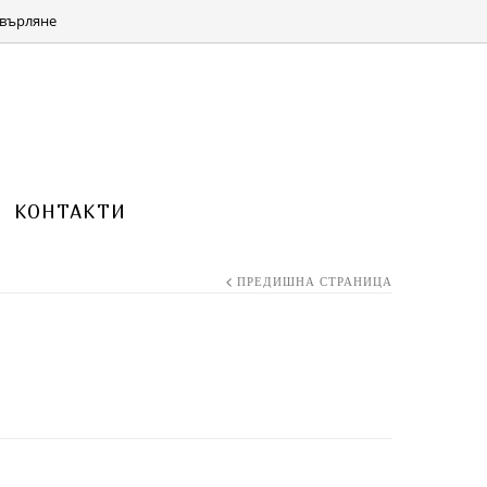
КОЛИЧКА 0 ITEMS FOR
(0.00 ЛВ.)
0.00
€
върляне
КОНТАКТИ
ПРЕДИШНА СТРАНИЦА