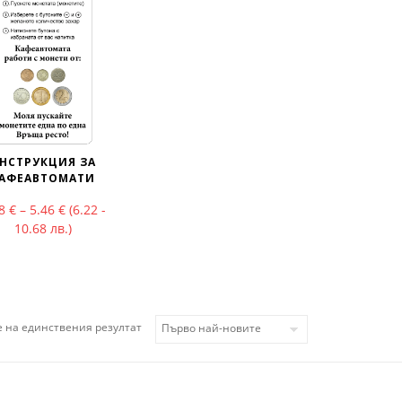
НСТРУКЦИЯ ЗА
АФЕАВТОМАТИ
Price range: 3.18 € through 5.46 €
18
€
–
5.46
€
(6.22 -
10.68 лв.)
 на единствения резултат