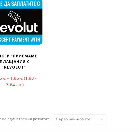
ИКЕР “ПРИЕМАМЕ
ПЛАЩАНИЯ С
REVOLUT”
Price range: 0.96 € through 1.86 €
96
€
–
1.86
€
(1.88 -
3.64 лв.)
 на единствения резултат