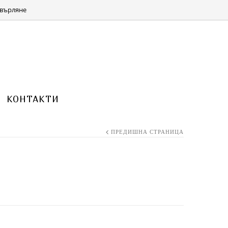
КОЛИЧКА 0 ITEMS FOR
(0.00 ЛВ.)
0.00
€
върляне
КОНТАКТИ
ПРЕДИШНА СТРАНИЦА