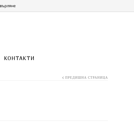
КОЛИЧКА 0 ITEMS FOR
(0.00 ЛВ.)
0.00
€
върляне
КОНТАКТИ
ПРЕДИШНА СТРАНИЦА