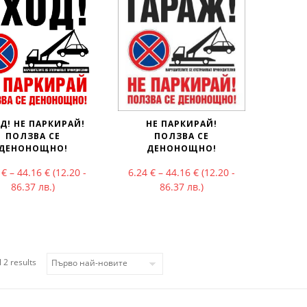
Д! НЕ ПАРКИРАЙ!
НЕ ПАРКИРАЙ!
ПОЛЗВА СЕ
ПОЛЗВА СЕ
ДЕНОНОЩНО!
ДЕНОНОЩНО!
Price range: 6.24 € through 44.16 €
Price range: 6.24 € thr
4
€
–
44.16
€
(12.20 -
6.24
€
–
44.16
€
(12.20 -
86.37 лв.)
86.37 лв.)
Sorted by latest
 2 results