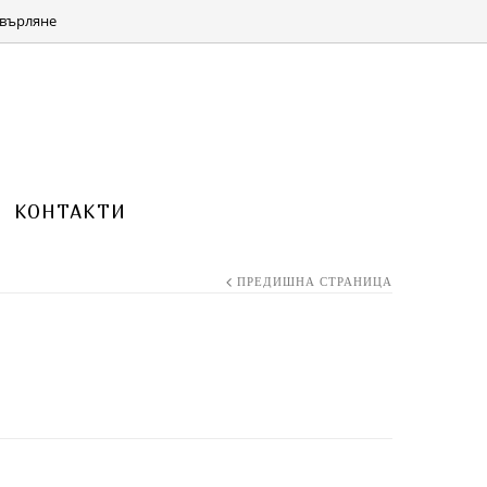
КОЛИЧКА 0 ITEMS FOR
(0.00 ЛВ.)
0.00
€
върляне
КОНТАКТИ
ПРЕДИШНА СТРАНИЦА