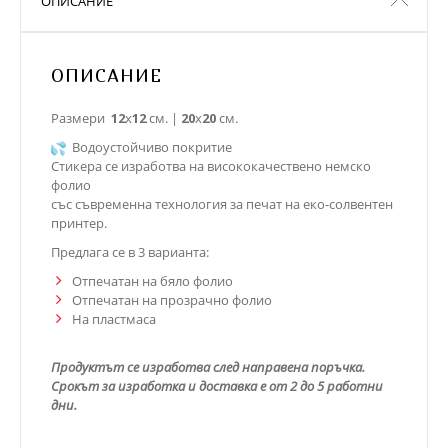
ОПИСАНИЕ
ОПИСАНИЕ
Размери
12
х
12
см. |
20
х
20
см.
Водоустойчиво покритие
Стикера се изработва на висококачествено немско
фолио
със съвременна технология за печат на еко-солвентен
принтер.
Предлага се в 3 варианта:
Отпечатан на бяло фолио
Отпечатан на прозрачно фолио
На пластмаса
Продуктът се изработва след направена поръчка.
Срокът за изработка и доставка е от 2 до 5 работни
дни.