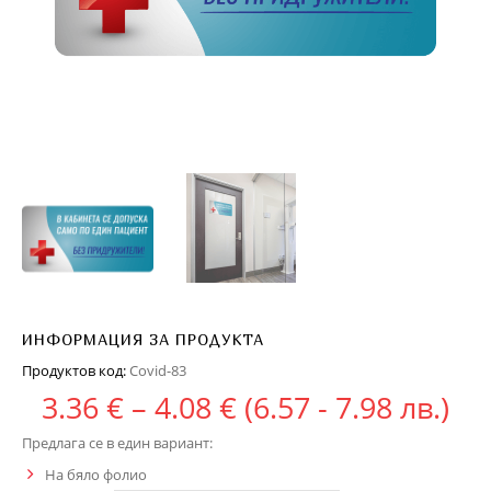
ИНФОРМАЦИЯ ЗА ПРОДУКТА
Продуктов код:
Covid-83
Price range: 3.36 
3.36
€
–
4.08
€
(6.57 - 7.98 лв.)
Предлага се в един вариант:
На бяло фолио