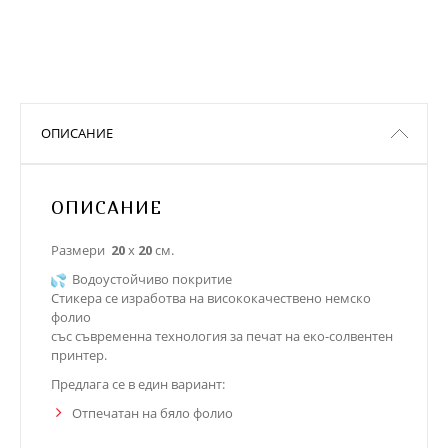
ОПИСАНИЕ
ОПИСАНИЕ
Размери
20
х
20
см.
Водоустойчиво покритие
Стикера се изработва на висококачествено немско
фолио
със съвременна технология за печат на еко-солвентен
принтер.
Предлага се в един вариант:
Отпечатан на бяло фолио