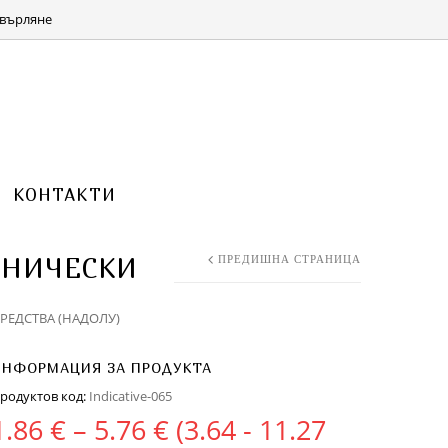
КОЛИЧКА 0 ITEMS FOR
(0.00 ЛВ.)
0.00
€
върляне
КОНТАКТИ
ХНИЧЕСКИ
ПРЕДИШНА СТРАНИЦА
РЕДСТВА (НАДОЛУ)
ИНФОРМАЦИЯ ЗА ПРОДУКТА
родуктов код:
Indicative-065
Price range: 1.86 € th
1.86
€
–
5.76
€
(3.64 - 11.27