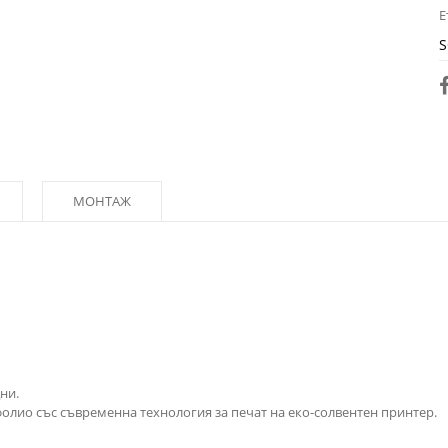
Е
S
МОНТАЖ
ни.
олио със съвременна технология за печат на еко-солвентен принтер.