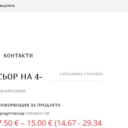
КОЛИЧКА 0 ITEMS FOR
(0.00 ЛВ.)
0.00
€
върляне
КОНТАКТИ
ЬОР НА 4-
ПРЕДИШНА СТРАНИЦА
А 4-РИ ЕЗИКА
ИНФОРМАЦИЯ ЗА ПРОДУКТА
родуктов код:
Indicative-138
Price range: 7.50 € t
7.50
€
–
15.00
€
(14.67 - 29.34