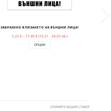
ЗАБРАНЕНО ВЛИЗАНЕТО НА ВЪНШНИ ЛИЦА!
ПРЕМ
Price range: 5.22 € through 17.40 €
5.22
€
–
17.40
€
(10.21 - 34.03 лв.)
5.3
ОПЦИИ
ОТКРИЙТЕ ВАШИЯ СТИКЕР