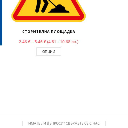
СТОРИТЕЛНА ПЛОЩАДКА
Price range: 2.46 € through 5.46 €
2.46
€
–
5.46
€
(4.81 - 10.68 лв.)
ОПЦИИ
 36.00 €
ИМАТЕ ЛИ ВЪПРОСИ? СВЪРЖЕТЕ СЕ С НАС