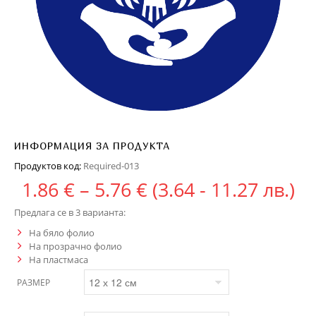
ИНФОРМАЦИЯ ЗА ПРОДУКТА
Продуктов код:
Required-013
Price range: 1.86 €
1.86
€
–
5.76
€
(3.64 - 11.27 лв.)
Предлага се в 3 варианта:
На бяло фолио
На прозрачно фолио
На пластмаса
РАЗМЕР