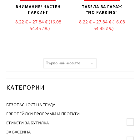
ВНИМАНИЕ! ЧАСТЕН
ТАБЕЛА ЗА ГАРАЖ
ПАРКИНГ
“NO PARKING”
Price range: 8.22 € through 27.84 €
Price range: 
8.22
€
–
27.84
€
(16.08
8.22
€
–
27.84
€
(16.08
- 54.45 лв.)
- 54.45 лв.)
КАТЕГОРИИ
БЕЗОПАСНОСТ НА ТРУДА
ЕВРОПЕЙСКИ ПРОГРАМИ И ПРОЕКТИ
+
ЕТИКЕТИ ЗА БУТИЛКА
ЗА БАСЕЙНА