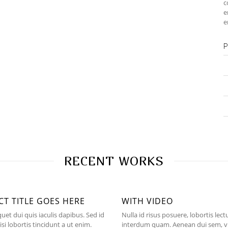
c
e
e
P
RECENT WORKS
CT TITLE GOES HERE
WITH VIDEO
uet dui quis iaculis dapibus. Sed id
Nulla id risus posuere, lobortis lect
isi lobortis tincidunt a ut enim.
interdum quam. Aenean dui sem, v