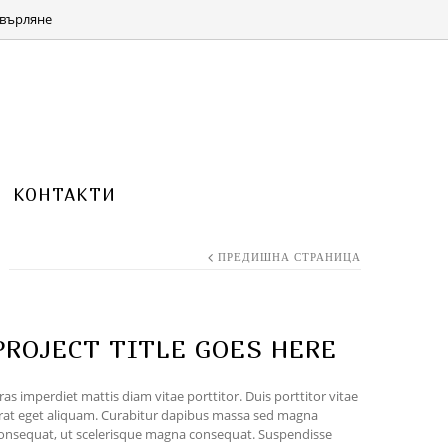
КОЛИЧКА 0 ITEMS FOR
(0.00 ЛВ.)
0.00
€
върляне
КОНТАКТИ
ПРЕДИШНА СТРАНИЦА
PROJECT TITLE GOES HERE
ras imperdiet mattis diam vitae porttitor. Duis porttitor vitae
rat eget aliquam. Curabitur dapibus massa sed magna
onsequat, ut scelerisque magna consequat. Suspendisse