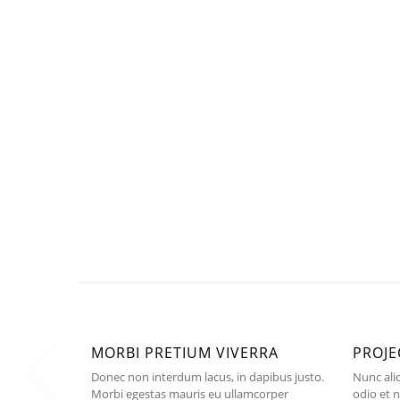
MORBI PRETIUM VIVERRA
PROJE
Donec non interdum lacus, in dapibus justo.
Nunc aliq
Morbi egestas mauris eu ullamcorper
odio et n