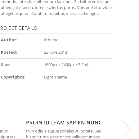
ommodo ante vitae bibendum faucibus. Sed vitae erat vitae
rat feugiat gravida. Integer a lectus purus. Duis porttitor vitae
rat eget aliquam. Curabitur dapibus massa sed magna.
ROJECT DETAILS
Author:
8theme
Posted:
23 June 2013
Size:
1600px x 2400px / 5.2mb
Copyrights:
Eight Theme
PROIN ID DIAM SAPIEN NUNC
SED VIT
us ut,
In in odio a augue sodales vulputate. Sed
Aenean sit 
ulputate
blandit urna a tortor convallis accumsan.
dapibus mole