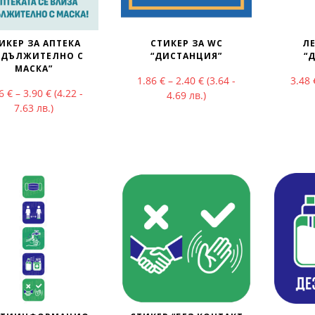
ИКЕР ЗА АПТЕКА
СТИКЕР ЗА WC
ЛЕ
АДЪЛЖИТЕЛНО С
“ДИСТАНЦИЯ”
“
МАСКА”
Price range: 1.86 € thr
1.86
€
–
2.40
€
(3.64 -
3.48
Price range: 2.16 € through 3.90 €
16
€
–
3.90
€
(4.22 -
4.69 лв.)
7.63 лв.)