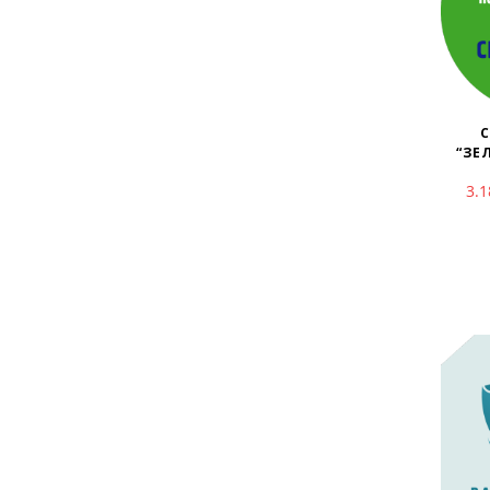
С
“ЗЕ
3.