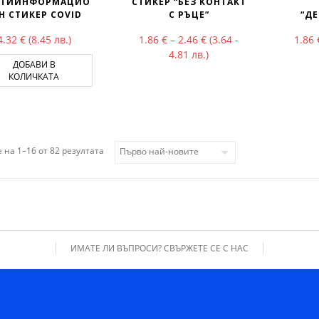
ЛТИИНФОРМАЦИО
СТИКЕР “БЕЗ КОНТАКТ
Н СТИКЕР COVID
С РЪЦЕ”
“Д
Price range: 1.86 € thr
4.32
€
(8.45 лв.)
1.86
€
–
2.46
€
(3.64 -
1.86
4.81 лв.)
ДОБАВИ В
КОЛИЧКАТА
Sorted by latest
 на 1–16 от 82 резултата
ИМАТЕ ЛИ ВЪПРОСИ? СВЪРЖЕТЕ СЕ С НАС