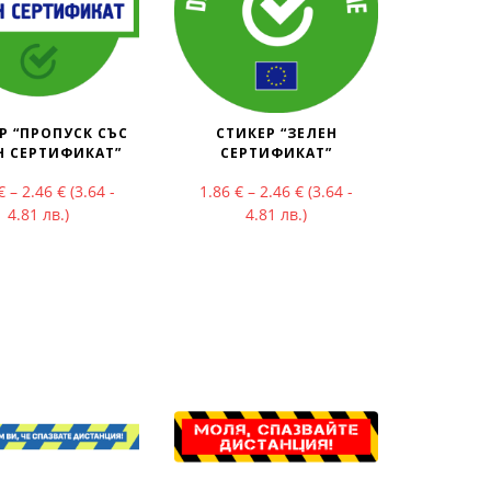
Р “ПРОПУСК СЪС
СТИКЕР “ЗЕЛЕН
Н СЕРТИФИКАТ”
СЕРТИФИКАТ”
Price range: 1.86 € through 2.46 €
Price range: 1.86 € throu
€
–
2.46
€
(3.64 -
1.86
€
–
2.46
€
(3.64 -
ough 3.18 €
4.81 лв.)
4.81 лв.)