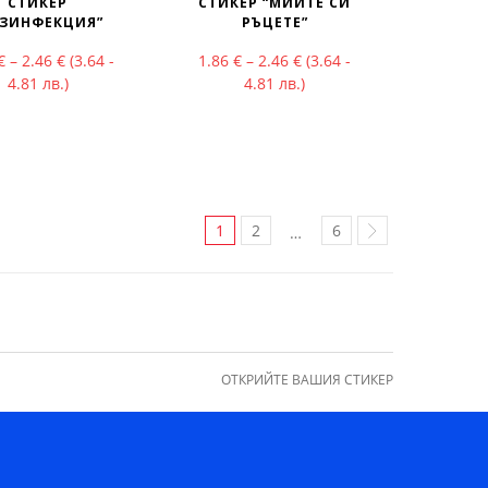
СТИКЕР
СТИКЕР “МИЙТЕ СИ
ЕЗИНФЕКЦИЯ”
РЪЦЕТЕ”
ough 2.46 €
Price range: 1.86 € through 2.46 €
Price range: 1.86 € throu
€
–
2.46
€
(3.64 -
1.86
€
–
2.46
€
(3.64 -
4.81 лв.)
4.81 лв.)
1
2
6
…
ОТКРИЙТЕ ВАШИЯ СТИКЕР