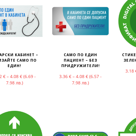
АРСКИ КАБИНЕТ –
САМО ПО ЕДИН
СТИКЕ
ИЗАЙТЕ САМО ПО
ПАЦИЕНТ – БЕЗ
ЗЕЛЕ
ЕДИН!
ПРИДРУЖИТЕЛИ!
3.18
Price range: 3.42 € through 4.08 €
Price range: 3.36 € thr
42
€
–
4.08
€
(6.69 -
3.36
€
–
4.08
€
(6.57 -
7.98 лв.)
7.98 лв.)