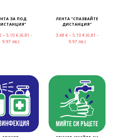
НТА ЗА ПОД
ЛЕНТА “СПАЗВАЙТЕ
ДИСТАНЦИЯ”
ДИСТАНЦИЯ”
ough 2.40 €
Price range: 3.48 € through 5.10 €
Price range: 3.48 € throu
€
–
5.10
€
(6.81 -
3.48
€
–
5.10
€
(6.81 -
9.97 лв.)
9.97 лв.)