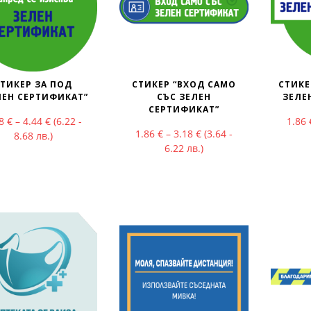
ТИКЕР ЗА ПОД
СТИКЕР “ВХОД САМО
СТИКЕ
ЛЕН СЕРТИФИКАТ”
СЪС ЗЕЛЕН
ЗЕЛЕ
СЕРТИФИКАТ”
Price range: 3.18 € through 4.44 €
18
€
–
4.44
€
(6.22 -
1.86
Price range: 1.86 € thr
1.86
€
–
3.18
€
(3.64 -
8.68 лв.)
6.22 лв.)