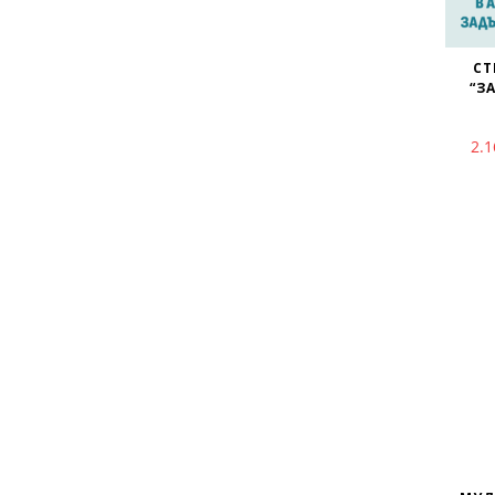
СТ
“З
2.